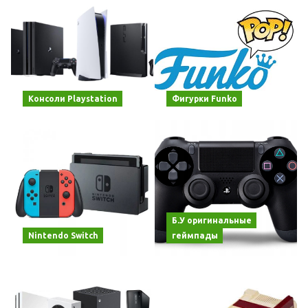
Консоли Playstation
Фигурки Funko
Б.У оригинальные
Nintendo Switch
геймпады