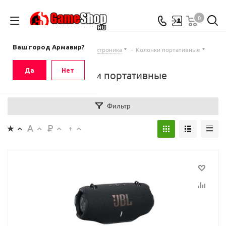
0
Ваш город
Армавир
Ваш город Армавир?
Главная
-
Каталог
-
Электроника
-
Колонки портативные
Да
Нет
Колонки портативные
Фильтр