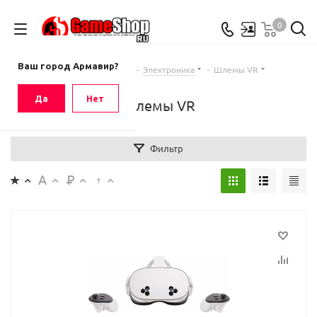
0
Ваш город
Армавир
Ваш город Армавир?
Главная
-
Каталог
-
Электроника
-
Шлемы VR
Да
Нет
Шлемы VR
Фильтр