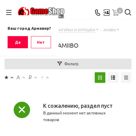
0
Ваш город
Армавир
Ваш город Армавир?
Главная
-
Каталог
-
ФИГУРКИ И ИГРУШКИ
-
AMIIBO
Да
Нет
AMIIBO
Фильтр
К сожалению, раздел пуст
В данный момент нет активных
товаров