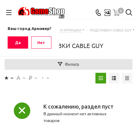
0
Ваш город
Армавир
Ваш город Армавир?
Главная
-
Каталог
-
ФИГУРКИ И ИГРУШКИ
-
ПОДСТАВКИ CABLE GUY
Да
Нет
ПОДСТАВКИ CABLE GUY
Фильтр
К сожалению, раздел пуст
В данный момент нет активных
товаров