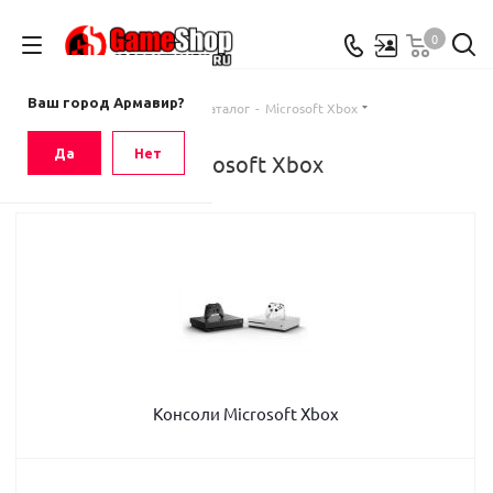
0
Ваш город
Армавир
Ваш город Армавир?
Главная
-
Каталог
-
Microsoft Xbox
Да
Нет
Microsoft Xbox
Консоли Microsoft Xbox