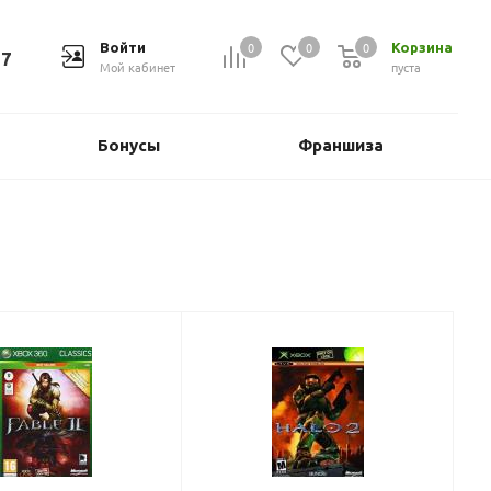
0
0
0
Войти
Корзина
37
Мой кабинет
пуста
Бонусы
Франшиза