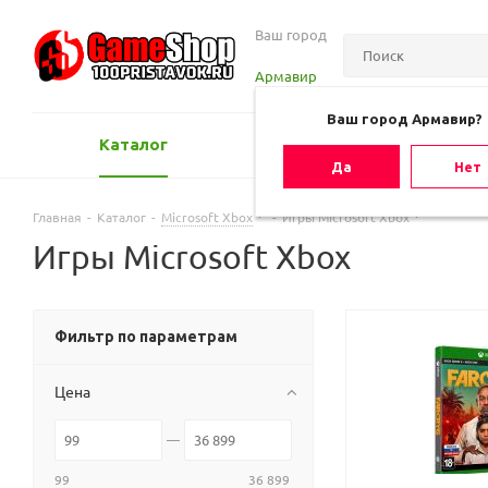
Ваш город
Армавир
Ваш город Армавир?
Каталог
Оценить игру
Да
Нет
Главная
-
Каталог
-
Microsoft Xbox
-
Игры Microsoft Xbox
Игры Microsoft Xbox
Фильтр по параметрам
Цена
99
36 899