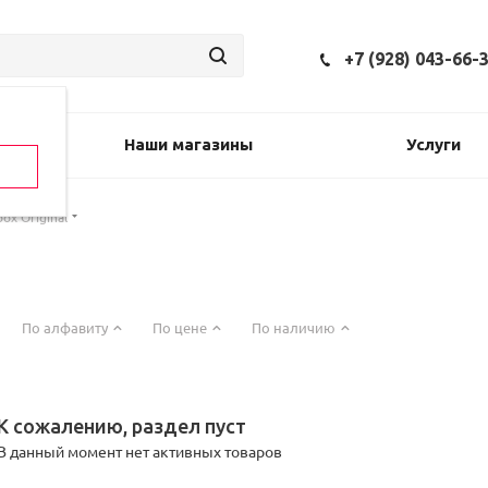
+7 (928) 043-66-
Наши магазины
Услуги
ox Original
По алфавиту
По цене
По наличию
К сожалению, раздел пуст
В данный момент нет активных товаров