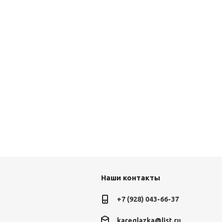
Наши контакты
+7 (928) 043-66-37
kareglazka@list.ru