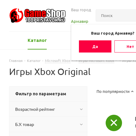
Ваш город
Армавир
Ваш город Армавир?
Каталог
Оценить игру
Да
Нет
Главная
-
Каталог
-
Microsoft Xbox
-
Игры Microsoft Xbox
-
Игры Xb
Игры Xbox Original
По популярности
Фильтр по параметрам
Возрастной рейтинг
Б.У. товар