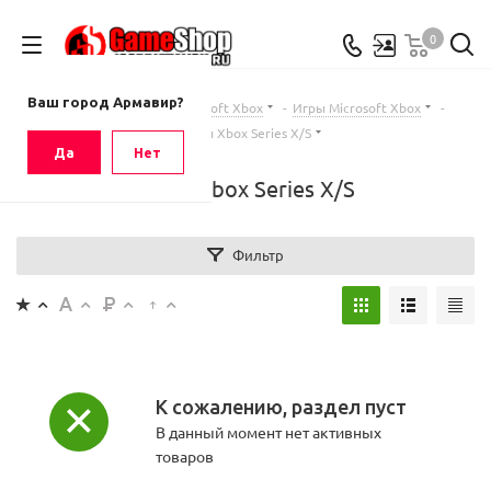
0
Ваш город
Армавир
Ваш город Армавир?
Главная
-
Каталог
-
Microsoft Xbox
-
Игры Microsoft Xbox
-
Игры Xbox Series X/S
Да
Нет
Игры Xbox Series X/S
Фильтр
К сожалению, раздел пуст
В данный момент нет активных
товаров