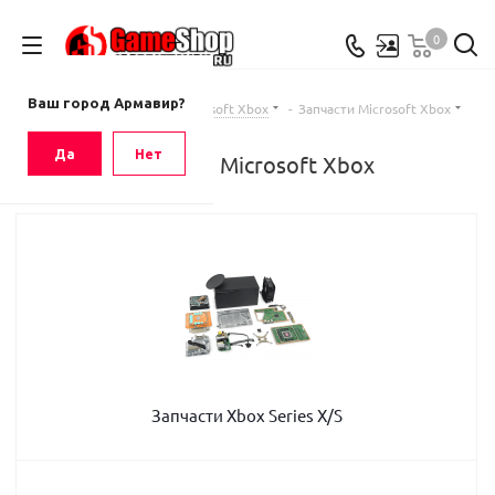
0
Ваш город
Армавир
Ваш город Армавир?
Главная
-
Каталог
-
Microsoft Xbox
-
Запчасти Microsoft Xbox
Да
Нет
Запчасти Microsoft Xbox
Запчасти Xbox Series X/S