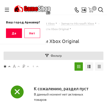
0
Ваш город
Армавир
Ваш город Армавир?
Главная
-
Каталог
-
Microsoft Xbox
-
Запчасти Microsoft Xbox
-
Запчасти Xbox Original
Да
Нет
Запчасти Xbox Original
Фильтр
К сожалению, раздел пуст
В данный момент нет активных
товаров