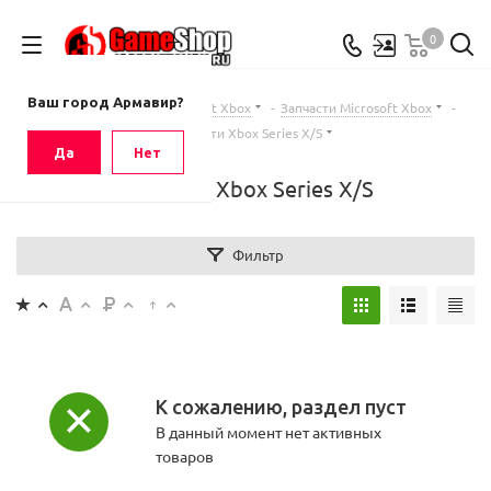
0
Ваш город
Армавир
Ваш город Армавир?
Главная
-
Каталог
-
Microsoft Xbox
-
Запчасти Microsoft Xbox
-
Запчасти Xbox Series X/S
Да
Нет
Запчасти Xbox Series X/S
Фильтр
К сожалению, раздел пуст
В данный момент нет активных
товаров