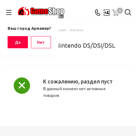
0
Ваш город
Армавир
Ваш город Армавир?
Главная
-
Каталог
Да
Нет
Аксессуары Nintendo DS/DSI/DSL
К сожалению, раздел пуст
В данный момент нет активных
товаров