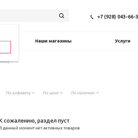
+7 (928) 043-66-
Наши магазины
Услуги
meBoy
По алфавиту
По цене
По наличию
К сожалению, раздел пуст
В данный момент нет активных товаров