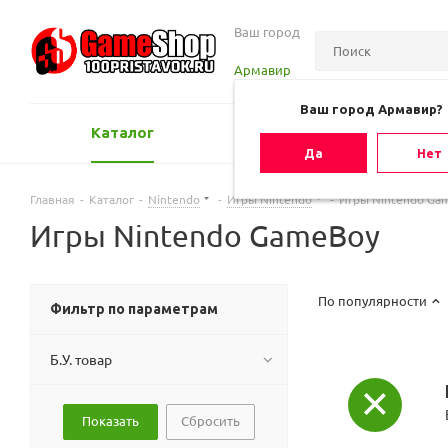
Ваш город
Армавир
Ваш город Армавир?
Каталог
Оценить игру
Да
Нет
Главная
-
Каталог
-
Nintendo
-
Игры Nintendo
-
Игры Nintendo Ga
Игры Nintendo GameBoy
По популярности
Фильтр по параметрам
Б.У. товар
Сбросить