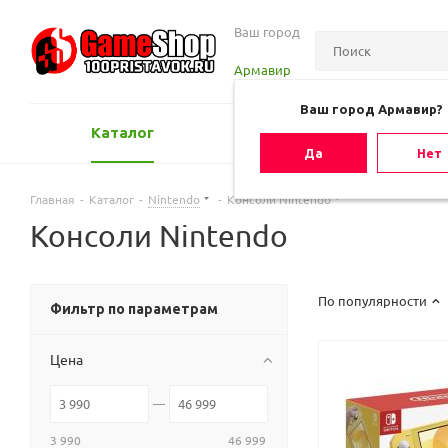
Ваш город
Армавир
Ваш город Армавир?
Каталог
Оценить игру
Да
Нет
Главная
-
Каталог
-
Nintendo
-
Консоли Nintendo
Консоли Nintendo
По популярности
Фильтр по параметрам
Цена
3 990
46 999