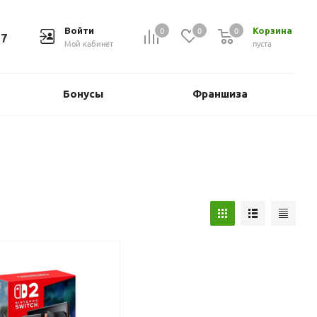
0
0
0
Войти
Корзина
37
Мой кабинет
пуста
Бонусы
Франшиза