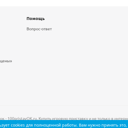
Помощь
Вопрос-ответ
 цены»
 - 100pristavOK.ru. Купить игровую приставку и не только в интерн
зует cookies
для полноценной работы. Вам нужно принять это, 