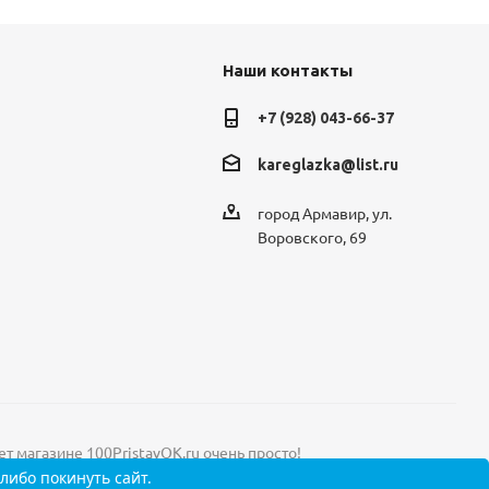
Наши контакты
+7 (928) 043-66-37
kareglazka@list.ru
город Армавир, ул.
Воровского, 69
ет магазине 100PristavOK.ru очень просто!
либо покинуть сайт.