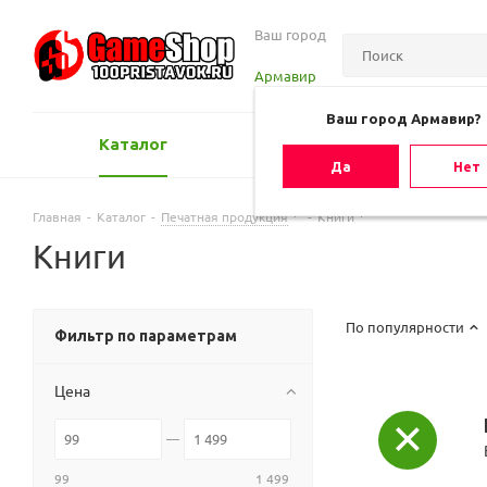
Ваш город
Армавир
Ваш город Армавир?
Каталог
Оценить игру
Да
Нет
Главная
-
Каталог
-
Печатная продукция
-
Книги
Книги
По популярности
Фильтр по параметрам
Цена
99
1 499