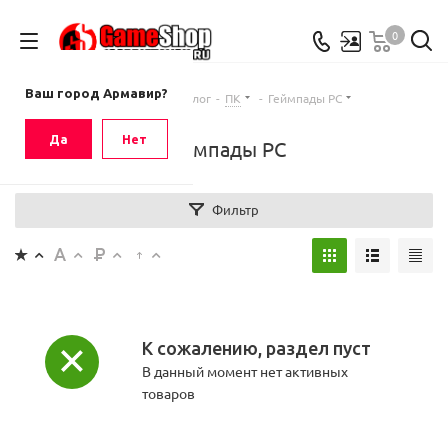
0
Ваш город
Армавир
Ваш город Армавир?
Главная
-
Каталог
-
ПК
-
Геймпады PC
Да
Нет
Геймпады PC
Фильтр
К сожалению, раздел пуст
В данный момент нет активных
товаров