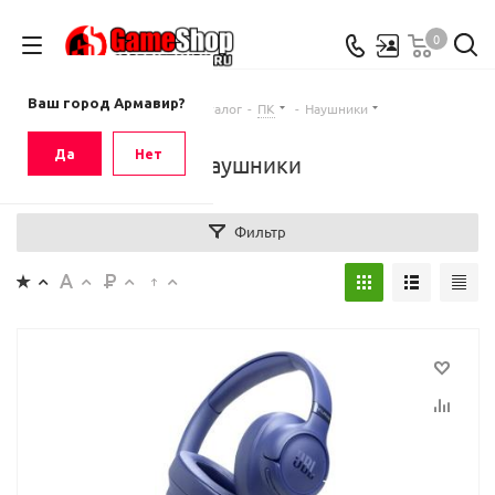
0
Ваш город
Армавир
Ваш город Армавир?
Главная
-
Каталог
-
ПК
-
Наушники
Да
Нет
Наушники
Фильтр