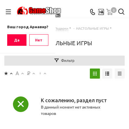
0
Ваш город
Армавир
Ваш город Армавир?
Главная
-
Каталог
-
Подарки
-
НАСТОЛЬНЫЕ ИГРЫ
Да
Нет
НАСТОЛЬНЫЕ ИГРЫ
Фильтр
К сожалению, раздел пуст
В данный момент нет активных
товаров