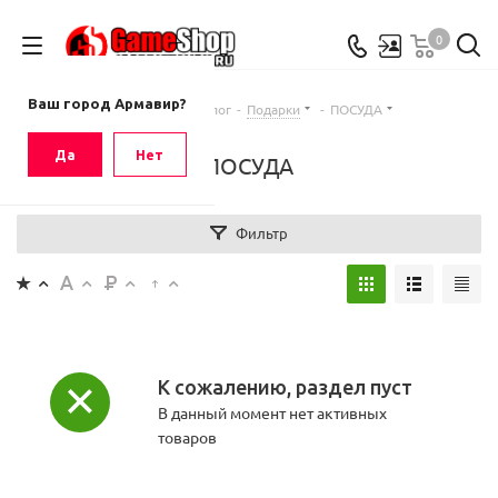
0
Ваш город
Армавир
Ваш город Армавир?
Главная
-
Каталог
-
Подарки
-
ПОСУДА
Да
Нет
ПОСУДА
Фильтр
К сожалению, раздел пуст
В данный момент нет активных
товаров