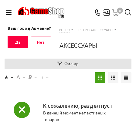
0
Ваш город
Армавир
Ваш город Армавир?
Главная
-
Каталог
-
РЕТРО
-
РЕТРО АКСЕССУАРЫ
Да
Нет
РЕТРО АКСЕССУАРЫ
Фильтр
К сожалению, раздел пуст
В данный момент нет активных
товаров