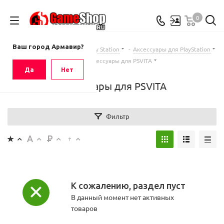
0
Ваш город
Армавир
Ваш город Армавир?
Главная
-
Каталог
-
Sony Play Station
-
Аксессуары для PlayStation
-
Аксессуары для PSVITA
Да
Нет
Аксессуары для PSVITA
Фильтр
К сожалению, раздел пуст
В данный момент нет активных
товаров