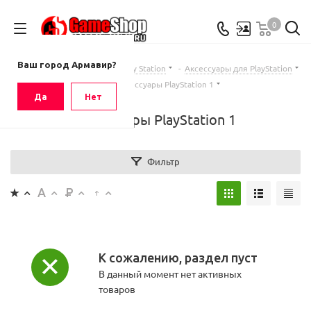
0
Ваш город
Армавир
Ваш город Армавир?
Главная
-
Каталог
-
Sony Play Station
-
Аксессуары для PlayStation
-
Аксессуары PlayStation 1
Да
Нет
Аксессуары PlayStation 1
Фильтр
К сожалению, раздел пуст
В данный момент нет активных
товаров