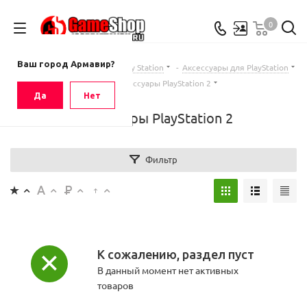
0
Ваш город
Армавир
Ваш город Армавир?
Главная
-
Каталог
-
Sony Play Station
-
Аксессуары для PlayStation
-
Аксессуары PlayStation 2
Да
Нет
Аксессуары PlayStation 2
Фильтр
К сожалению, раздел пуст
В данный момент нет активных
товаров