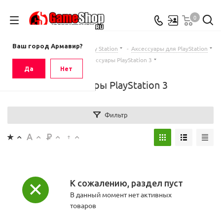
0
Ваш город
Армавир
Ваш город Армавир?
Главная
-
Каталог
-
Sony Play Station
-
Аксессуары для PlayStation
-
Аксессуары PlayStation 3
Да
Нет
Аксессуары PlayStation 3
Фильтр
К сожалению, раздел пуст
В данный момент нет активных
товаров