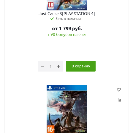
Just Cause 3[PLAY STATION 4]
Есть в наличии
от
1 799
руб.
+ 90 бонусов на счет
В корзину