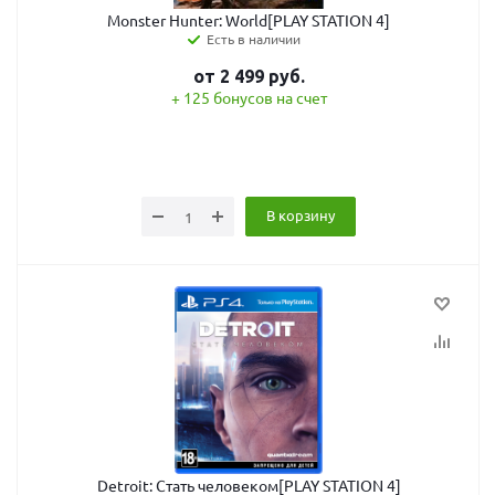
Monster Hunter: World[PLAY STATION 4]
Есть в наличии
от
2 499
руб.
+ 125 бонусов на счет
В корзину
Detroit: Стать человеком[PLAY STATION 4]