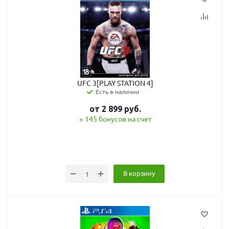
UFC 3[PLAY STATION 4]
Есть в наличии
от
2 899
руб.
+ 145 бонусов на счет
В корзину