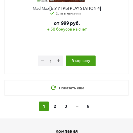
Mad Max[Б.У ИГРЫ PLAY STATION 4]
Есть в наличии
от
999
руб.
+ 50 бонусов на счет
В корзину
Показать еще
1
2
3
6
Компания