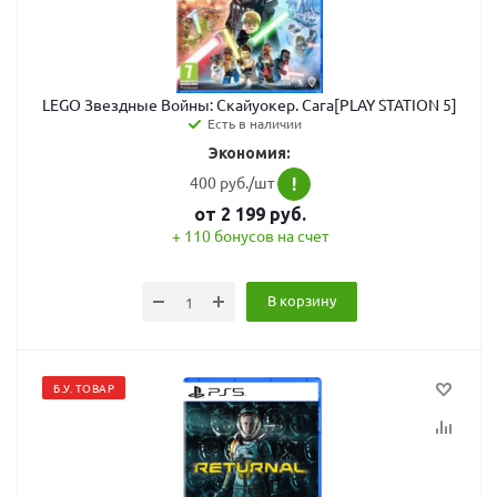
LEGO Звездные Войны: Скайуокер. Сага[PLAY STATION 5]
Есть в наличии
Экономия:
400 руб./шт
!
от
2 199
руб.
+ 110 бонусов на счет
В корзину
Б.У. ТОВАР