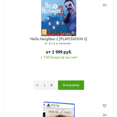
Hello Neighbor 2 [PLAYSTATION 5]
Есть в наличии
от
2 999
руб.
+ 150 бонусов на счет
В корзину