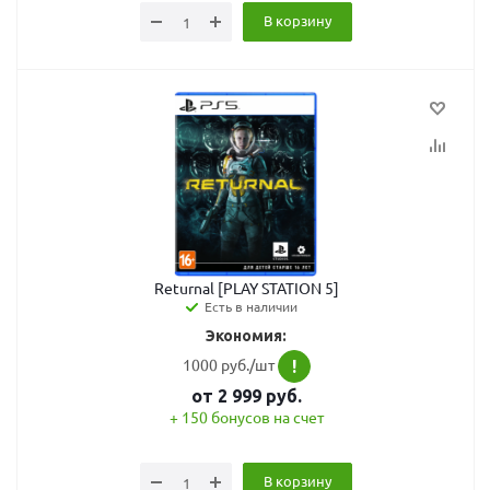
В корзину
Returnal [PLAY STATION 5]
Есть в наличии
Экономия:
1000 руб./шт
!
от
2 999
руб.
+ 150 бонусов на счет
В корзину