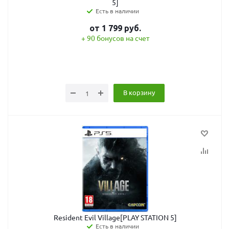
5]
Есть в наличии
от
1 799
руб.
+ 90 бонусов на счет
В корзину
Resident Evil Village[PLAY STATION 5]
Есть в наличии