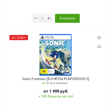
В корзину
Б.У. ТОВАР
Sonic Frontiers [Б.У ИГРЫ PLAYSTATION 5]
Есть в наличии
от
1 999
руб.
+ 100 бонусов на счет