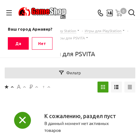
0
Ваш город
Армавир
Ваш город Армавир?
Главная
-
Каталог
-
Sony Play Station
-
Игры для PlayStation
-
Игры для PSVITA
Да
Нет
Игры для PSVITA
Фильтр
К сожалению, раздел пуст
В данный момент нет активных
товаров