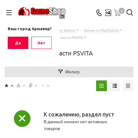
0
Ваш город
Армавир
Ваш город Армавир?
Главная
-
Каталог
-
Sony Play Station
-
Запчасти PlayStation
-
Запчасти PSVITA
Да
Нет
Запчасти PSVITA
Фильтр
К сожалению, раздел пуст
В данный момент нет активных
товаров