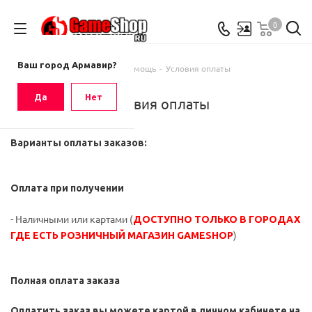
0
Ваш город
Армавир
Ваш город Армавир?
Главная
-
Помощь
-
Условия оплаты
Да
Нет
Условия оплаты
Варианты оплаты заказов:
Оплата при получении
- Наличными или картами (
ДОСТУПНО ТОЛЬКО В ГОРОДАХ
)
ГДЕ ЕСТЬ РОЗНИЧНЫЙ МАГАЗИН GAMESHOP
Полная оплата заказа
Оплатить заказ вы можете картой в личном кабинете на