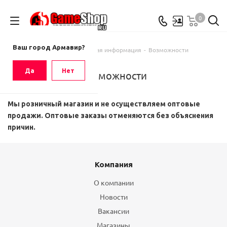
0
Ваш город
Армавир
Ваш город Армавир?
Главная
-
Справочная информация
-
Возможности
Да
Нет
Возможности
Мы розничный магазин и не осуществляем оптовые
продажи. Оптовые заказы отменяются без объяснения
причин.
Компания
О компании
Новости
Вакансии
Магазины