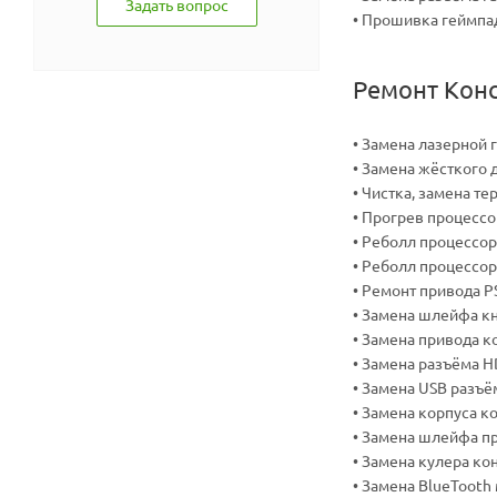
Задать вопрос
• Прошивка геймпа
Ремонт Кон
• Замена лазерной 
• Замена жёсткого 
• Чистка, замена т
• Прогрев процессо
• Реболл процессор
• Реболл процессо
• Ремонт привода P
• Замена шлейфа к
• Замена привода к
• Замена разъёма H
• Замена USB разъё
• Замена корпуса к
• Замена шлейфа п
• Замена кулера ко
• Замена BlueTooth