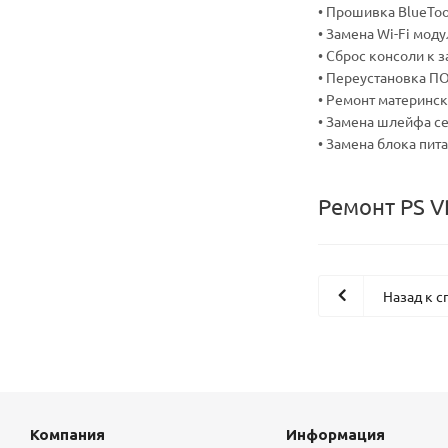
• Прошивка BlueToo
• Замена Wi-Fi мод
• Сброс консоли к 
• Переустановка П
• Ремонт материнс
• Замена шлейфа с
• Замена блока пит
Ремонт PS V
Назад к с
Компания
Информация