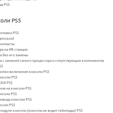
да PS5
соли PS5
головки PS5
диска,ssd
ермопасты
ра на ИК станции
а без его замены
ра с заменой самого процессора и сопутствующих компонентов
S5
нопки включения консоли PS5
онсоли PS5
DMI PS5
мов на консоли PS5
онсоли PS5
ривода консоли PS5
нсоли PS5
 модуля консоли (консоль не видит геймпады) PS5