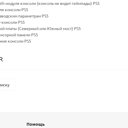
th модуля консоли (консоль не видит геймпады) PS5
уля консоли PS5
заводским параметрам PS5
О консоли PS5
кой платы (Северный или Южный мост) PS5
енсорной панели PS5
ания консоли PS5
R
писку
Помощь