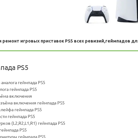
ремонт игровых приставок PS5 всех ревизий,геймпадов для
пада PS5
 аналога геймпада PS5
алога геймпада PS5
зъёма включения
азъёма включения геймпада PS5
шлейфа геймпада PS5
асти геймпада PS5
урков (L2,R2,L1,R1) геймпада PS5
 геймпада PS5
арнитуры геймпада PS5